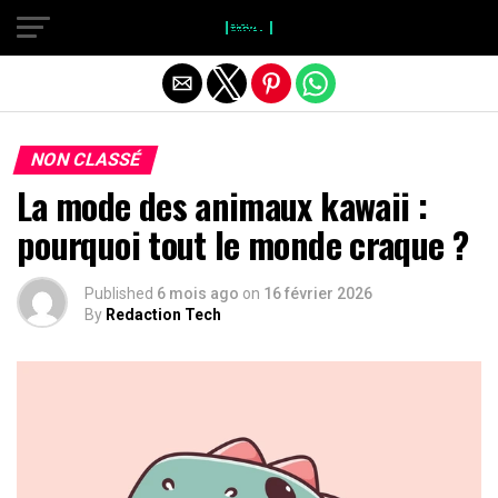
}
Quitter la version mobile
NON CLASSÉ
La mode des animaux kawaii :
pourquoi tout le monde craque ?
Published
6 mois ago
on
16 février 2026
By
Redaction Tech