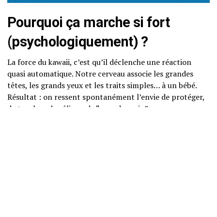
Pourquoi ça marche si fort
(psychologiquement) ?
La force du kawaii, c’est qu’il déclenche une réaction
quasi automatique. Notre cerveau associe les grandes
têtes, les grands yeux et les traits simples… à un bébé.
Résultat : on ressent spontanément l’envie de protéger,
de toucher, de câliner, de “prendre soin”.
Dans une époque où beaucoup de gens se sentent saturés
(stress, infos, pression, vitesse), ces animaux servent de
micro-refuge visuel
:
ça calme
ça fait sourire
ça donne une sensation de sécurité
Copyright@ Ealison 2023 -- ElectronValley Magazine