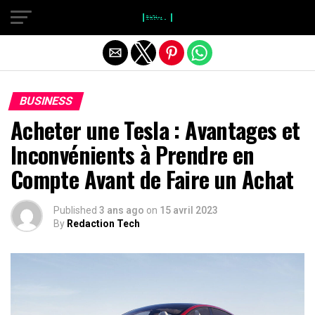
}
Quitter la version mobile
BUSINESS
Acheter une Tesla : Avantages et
Inconvénients à Prendre en
Compte Avant de Faire un Achat
Published
3 ans ago
on
15 avril 2023
By
Redaction Tech