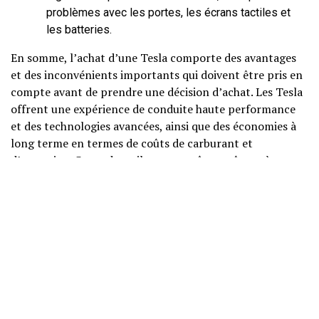
problèmes avec les portes, les écrans tactiles et
les batteries.
En somme, l’achat d’une Tesla comporte des avantages
et des inconvénients importants qui doivent être pris en
compte avant de prendre une décision d’achat. Les Tesla
offrent une expérience de conduite haute performance
et des technologies avancées, ainsi que des économies à
long terme en termes de coûts de carburant et
d’entretien. Cependant, ils peuvent être coûteux à
l’achat et avoir une autonomie limitée pour les longs
trajets. Il est donc important pour les acheteurs
potentiels de considérer soigneusement leurs besoins et
leur budget avant de faire un achat.
RELATED TOPICS:
Votre adresse e-mail ne sera pas publiée.
Les champs obligatoires sont
Copyright@ Ealison 2023 -- ElectronValley Magazine
indiqués avec
*