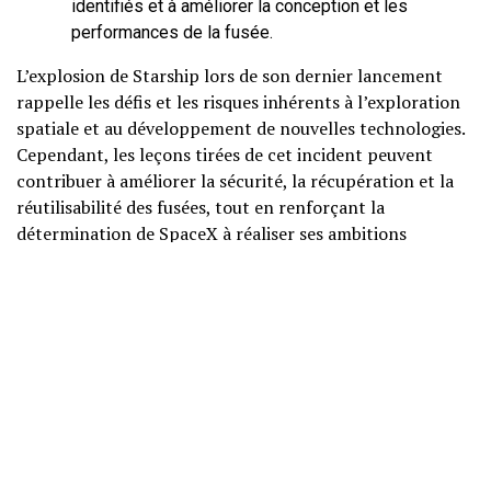
identifiés et à améliorer la conception et les
performances de la fusée.
L’explosion de Starship lors de son dernier lancement
rappelle les défis et les risques inhérents à l’exploration
spatiale et au développement de nouvelles technologies.
Cependant, les leçons tirées de cet incident peuvent
contribuer à améliorer la sécurité, la récupération et la
réutilisabilité des fusées, tout en renforçant la
détermination de SpaceX à réaliser ses ambitions
spatiales.
RELATED TOPICS:
FEATURED
Votre adresse e-mail ne sera pas publiée.
Les champs obligatoires sont
indiqués avec
*
Commentaire
*
Copyright@ Ealison 2023 -- ElectronValley Magazine