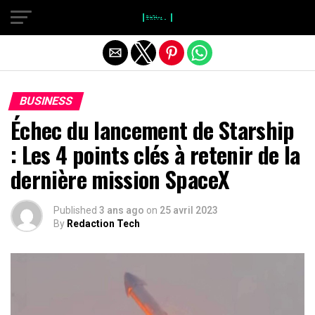
}
Quitter la version mobile
BUSINESS
Échec du lancement de Starship
: Les 4 points clés à retenir de la
dernière mission SpaceX
Published
3 ans ago
on
25 avril 2023
By
Redaction Tech