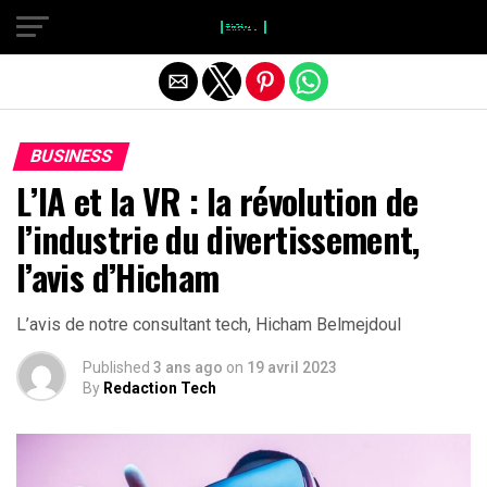
}
Quitter la version mobile
BUSINESS
L’IA et la VR : la révolution de
l’industrie du divertissement,
l’avis d’Hicham
L’avis de notre consultant tech, Hicham Belmejdoul
Published
3 ans ago
on
19 avril 2023
By
Redaction Tech