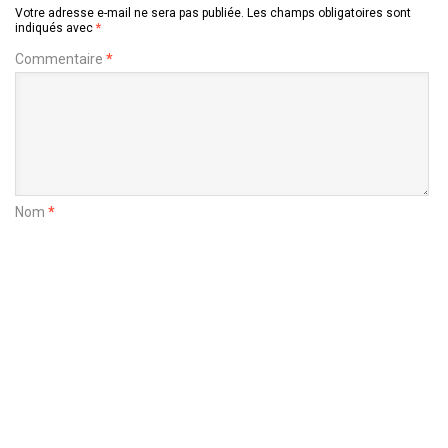
Votre adresse e-mail ne sera pas publiée.
Les champs obligatoires sont
indiqués avec
*
Commentaire
*
Nom
*
E-mail
*
Site web
Enregistrer mon nom, mon e-mail et mon site dans le navigateur
pour mon prochain commentaire.
Copyright@ Ealison 2023 -- ElectronValley Magazine