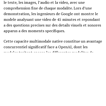
le texte, les images, l’audio et la video, avec une
comprehension fine de chaque modalite. Lors d’une
demonstration, les ingenieurs de Google ont montre le
modele analysant une video de 45 minutes et repondant
a des questions precises sur des details visuels et sonores
apparus a des moments specifiques.
Cette capacite multimodale native constitue un avantage
concurrentiel significatif face a OpenAI, dont les
modeles traitent encore les differentes modalites de
maniere plus cloisonnee.
Disponibilite et tarification
Gemini 2.5 Pro est disponible des maintenant via l’API
Google AI Studio ainsi que dans Google Workspace pour
les abonnes Business et Enterprise. La tarification
s’aligne sur celle de GPT-4o, avec un cout de 3,50 dollars
Copyright@ Ealison 2023 -- ElectronValley Magazine
par million de tokens en entree et 10,50 dollars en sortie.