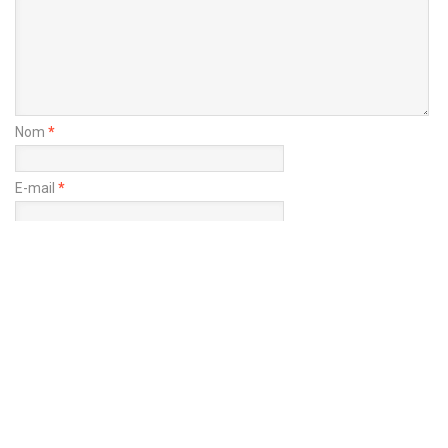
Nom
*
E-mail
*
Site web
Enregistrer mon nom, mon e-mail et mon site dans le navigateur
pour mon prochain commentaire.
Copyright@ Ealison 2023 -- ElectronValley Magazine