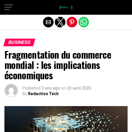
}
Quitter la version mobile
BUSINESS
Fragmentation du commerce
mondial : les implications
économiques
Published
3 ans ago
on
23 avril 2023
By
Redaction Tech