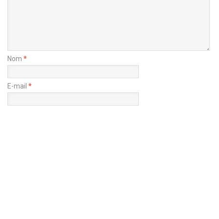
Nom
*
E-mail
*
Site web
Enregistrer mon nom, mon e-mail et mon site dans le navigateur
pour mon prochain commentaire.
Copyright@ Ealison 2023 -- ElectronValley Magazine