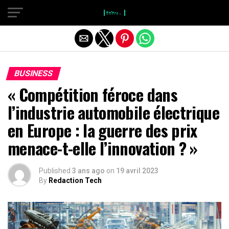
}
Quitter la version mobile
BUSINESS
« Compétition féroce dans
l’industrie automobile électrique
en Europe : la guerre des prix
menace-t-elle l’innovation ? »
Published
3 ans ago
on
19 avril 2023
By
Redaction Tech